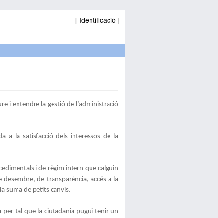
[
Identificació
]
e i entendre la gestió de l’administració
 a la satisfacció dels interessos de la
ocedimentals i de règim intern que calguin
de desembre, de transparència, accés a la
la suma de petits canvis.
a per tal que la ciutadania pugui tenir un