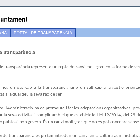
Ajuntament
ANA
PORTAL DE TRANSPARÈNCIA
de transparència
 de transparència representa un repte de canvi molt gran en la forma de veur
és un pas cap a la transparència sinó un salt cap a la gestió orientada
itat a la qual deu la seva raó de ser.
ixò, l’Administració ha de promoure i fer les adaptacions organitzatives, pr
ar la seva activitat i complir amb el que estableix la Llei 19/2014, del 29 
ó pública i bon govern. És un canvi molt gran que no es pot concebre sense 
ei de transparència es pretén introduir un canvi en la cultura administrativ