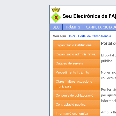
Seu Electrònica de l'
SEU
TRÀMITS
CARPETA CIUTAD
Sou aquí:
Inici
>
Portal de transparència
Portal 
Organització institucional
Organització administrativa
El portal
pública.
Catàleg de serveis
Procediments i tràmits
No és nom
col·lectiv
Obres i altres actuacions
municipals
Per fer a
Convenis de col·laboració
per ajust
informaci
Contractació pública
Amb la ll
Informació econòmica