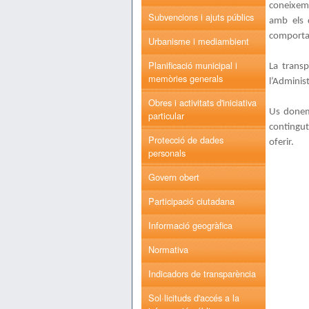
coneixeme
Subvencions i ajuts públics
amb els q
comporta
Urbanisme i mediambient
Planificació municipal i
La transp
memòries generals
l’Administ
Obres i activitats d'iniciativa
Us donem 
particular
contingut
Protecció de dades
oferir.
personals
Govern obert
Participació ciutadana
Informació geogràfica
Normativa
Indicadors de transparència
Sol·licituds d'accés a la