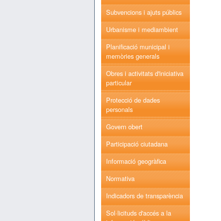
Subvencions i ajuts públics
Urbanisme i mediambient
Planificació municipal i
memòries generals
Obres i activitats d'iniciativa
particular
Protecció de dades
personals
Govern obert
Participació ciutadana
Informació geogràfica
Normativa
Indicadors de transparència
Sol·licituds d'accés a la