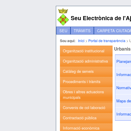
Seu Electrònica de l'
SEU
TRÀMITS
CARPETA CIUTAD
Sou aquí:
Inici
>
Portal de transparència
>
Urbanis
Organització institucional
Organització administrativa
Planejam
Catàleg de serveis
Informac
Procediments i tràmits
Normativ
Obres i altres actuacions
municipals
Mapa de 
Convenis de col·laboració
Informac
Contractació pública
Informació econòmica