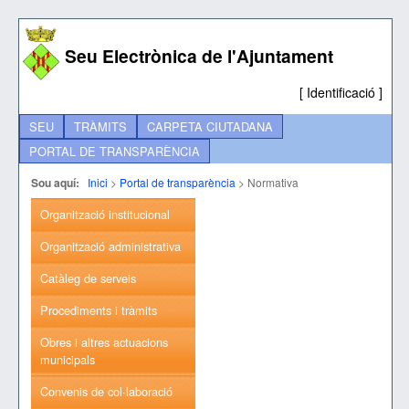
Seu Electrònica de l'Ajuntament
[
Identificació
]
SEU
TRÀMITS
CARPETA CIUTADANA
PORTAL DE TRANSPARÈNCIA
Sou aquí:
Inici
>
Portal de transparència
>
Normativa
Organització institucional
Organització administrativa
Catàleg de serveis
Procediments i tràmits
Obres i altres actuacions
municipals
Convenis de col·laboració