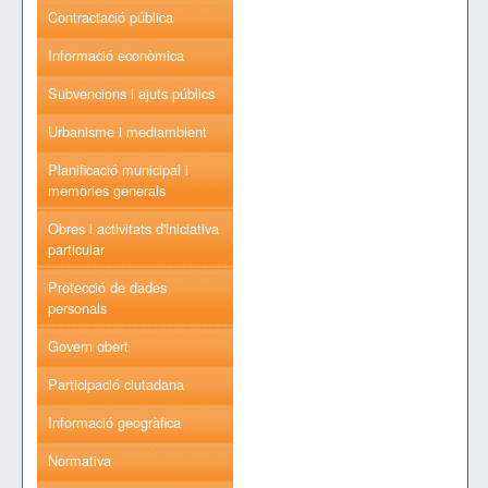
Contractació pública
Informació econòmica
Subvencions i ajuts públics
Urbanisme i mediambient
Planificació municipal i
memòries generals
Obres i activitats d'iniciativa
particular
Protecció de dades
personals
Govern obert
Participació ciutadana
Informació geogràfica
Normativa