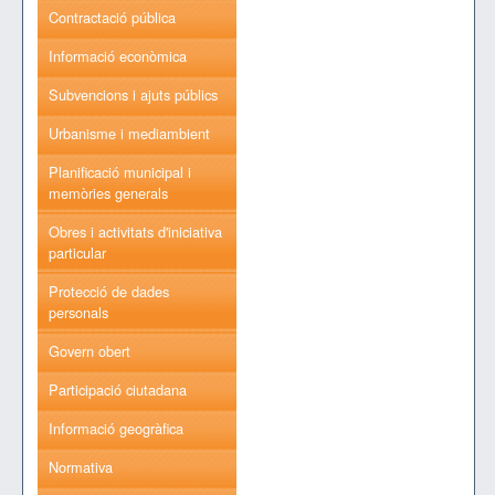
Contractació pública
Informació econòmica
Subvencions i ajuts públics
Urbanisme i mediambient
Planificació municipal i
memòries generals
Obres i activitats d'iniciativa
particular
Protecció de dades
personals
Govern obert
Participació ciutadana
Informació geogràfica
Normativa