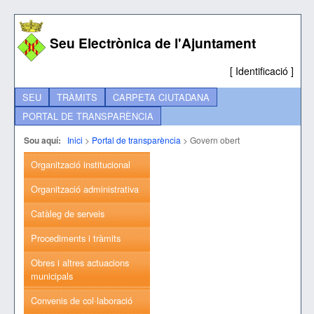
Seu Electrònica de l'Ajuntament
[
Identificació
]
SEU
TRÀMITS
CARPETA CIUTADANA
PORTAL DE TRANSPARÈNCIA
Sou aquí:
Inici
>
Portal de transparència
>
Govern obert
Organització institucional
Organització administrativa
Catàleg de serveis
Procediments i tràmits
Obres i altres actuacions
municipals
Convenis de col·laboració