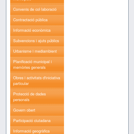
Convenis de col·laboració
Contractació pública
Informació econòmica
Subvencions i ajuts públics
Urbanisme i mediambient
Planificació municipal i
memòries generals
Obres i activitats d'iniciativa
particular
Protecció de dades
personals
Govern obert
Participació ciutadana
Informació geogràfica