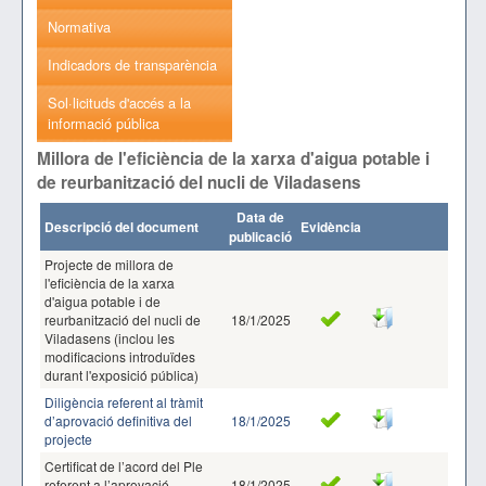
Normativa
Indicadors de transparència
Sol·licituds d'accés a la
informació pública
Millora de l'eficiència de la xarxa d'aigua potable i
de reurbanització del nucli de Viladasens
Data de
Descripció del document
Evidència
publicació
Projecte de millora de
l'eficiència de la xarxa
d'aigua potable i de
reurbanització del nucli de
18/1/2025
Viladasens (inclou les
modificacions introduïdes
durant l'exposició pública)
Diligència referent al tràmit
d’aprovació definitiva del
18/1/2025
projecte
Certificat de l’acord del Ple
referent a l’aprovació
18/1/2025