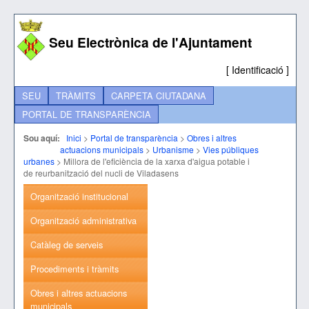
Seu Electrònica de l'Ajuntament
[
Identificació
]
SEU
TRÀMITS
CARPETA CIUTADANA
PORTAL DE TRANSPARÈNCIA
Sou aquí:
Inici
>
Portal de transparència
>
Obres i altres
actuacions municipals
>
Urbanisme
>
Vies públiques
urbanes
>
Millora de l'eficiència de la xarxa d'aigua potable i
de reurbanització del nucli de Viladasens
Organització institucional
Organització administrativa
Catàleg de serveis
Procediments i tràmits
Obres i altres actuacions
municipals