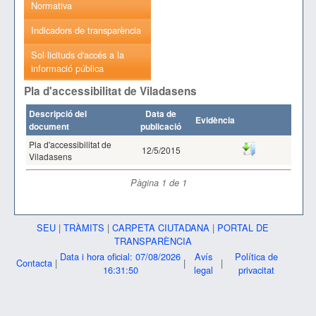
Normativa
Indicadors de transparència
Sol·licituds d'accés a la
informació pública
Pla d'accessibilitat de Viladasens
Descripció del
Data de
Evidència
document
publicació
Pla d'accessibilitat de
12/5/2015
Viladasens
Pàgina
1
de
1
SEU
|
TRÀMITS
|
CARPETA CIUTADANA
|
PORTAL DE
TRANSPARÈNCIA
Data i hora oficial: 07/08/2026
Avís
Política de
Contacta
|
|
|
16:31:50
legal
privacitat