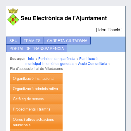
Seu Electrònica de l'Ajuntament
[
Identificació
]
SEU
TRÀMITS
CARPETA CIUTADANA
PORTAL DE TRANSPARÈNCIA
Sou aquí:
Inici
>
Portal de transparència
>
Planificació
municipal i memòries generals
>
Acció Comunitària
>
Pla d'accessibilitat de Viladasens
Organització institucional
Organització administrativa
Catàleg de serveis
Procediments i tràmits
Obres i altres actuacions
municipals