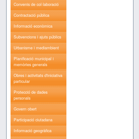
Convenis de col·laboració
Contractació pública
Informació econòmica
Subvencions i ajuts públics
Urbanisme i mediambient
Planificació municipal i
memòries generals
Obres i activitats d'iniciativa
particular
Protecció de dades
personals
Govern obert
Participació ciutadana
Informació geogràfica