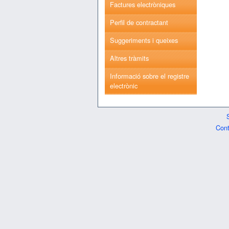
Factures electròniques
Perfil de contractant
Suggeriments i queixes
Altres tràmits
Informació sobre el registre
electrònic
Cont