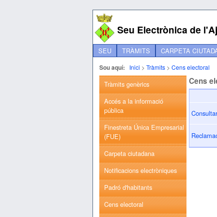
Seu Electrònica de l'
SEU
TRÀMITS
CARPETA CIUTAD
Sou aquí:
Inici
>
Tràmits
>
Cens electoral
Cens el
Tràmits genèrics
Accés a la informació
pública
Consultar
Finestreta Única Empresarial
Reclamaci
(FUE)
Carpeta ciutadana
Notificacions electròniques
Padró d'habitants
Cens electoral