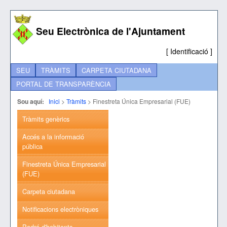
Seu Electrònica de l'Ajuntament
[
Identificació
]
SEU
TRÀMITS
CARPETA CIUTADANA
PORTAL DE TRANSPARÈNCIA
Sou aquí:
Inici
>
Tràmits
>
Finestreta Única Empresarial (FUE)
Tràmits genèrics
Accés a la informació
pública
Finestreta Única Empresarial
(FUE)
Carpeta ciutadana
Notificacions electròniques
Padró d'habitants