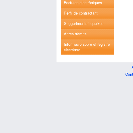
Factures electròniques
Perfil de contractant
Suggeriments i queixes
Altres tràmits
Informació sobre el registre
electrònic
Cont